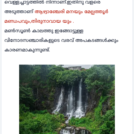
വെള്ളച്ചാട്ടത്തിൽ നിന്നാണ്.ഇതിനു വളരെ
അടുത്താണ്
ആഴ്വാഞ്ചേരി മനയും മേല്പത്തൂർ
മണ്ഡപവും,തിരുനാവായ യും .
മൺസൂൺ കാലത്തു ഇങ്ങോട്ടുള്ള
വിനോദസഞ്ചാരികളുടെ വരവ് അപകടങ്ങൾക്കും
കാരണമാകുന്നുണ്ട്.