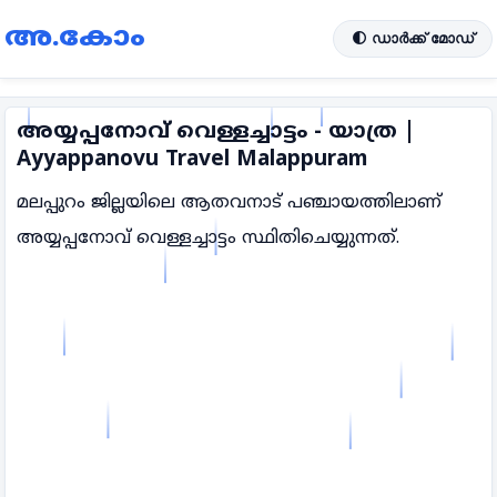
അ.കോം
🌓 ഡാർക്ക് മോഡ്
അയ്യപ്പനോവ് വെള്ളച്ചാട്ടം - യാത്ര |
Ayyappanovu Travel Malappuram
മലപ്പുറം ജില്ലയിലെ ആതവനാട് പഞ്ചായത്തിലാണ്
അയ്യപ്പനോവ് വെള്ളച്ചാട്ടം സ്ഥിതിചെയ്യുന്നത്.