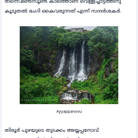
തന്നെ.മൺസൂൺ കാലത്താണ് വെള്ളച്ചാട്ടത്തിനു
കൂടുതൽ ഭംഗി കൈവരുന്നത് എന്ന് സന്ദർശകർ.
Ayyappanovu
തിരൂർ പുഴയുടെ തുടക്കം അയ്യപ്പനോവ്