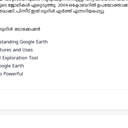
 ഡാറ്റയുടെ ജോലികൾ ഏറ്റെടുത്തു.  2004 ഒക്ടോബറിൽ ഉപയോക്താ
്കി. പിന്നീട് ഇത് ​ഗൂ​ഗിൾ എർത്ത് എന്നറിയപ്പെട്ടു. 
 ,ഗൂഗിൾ  ലോക്കേഷൻ
standing Google Earth
atures and Uses
l Exploration Tool
oogle Earth
o Powerful