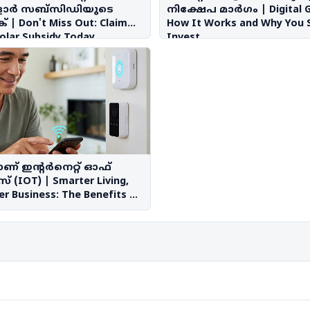
ാർ സബ്സിഡിയുടെ
നിക്ഷേപ മാർഗം | Digital G
 | Don't Miss Out: Claim
How It Works and Why You 
olar Subsidy Today
Invest
ണ് ഇന്റര്‍നെറ്റ് ഓഫ്
സ് (IOT) | Smarter Living,
r Business: The Benefits of