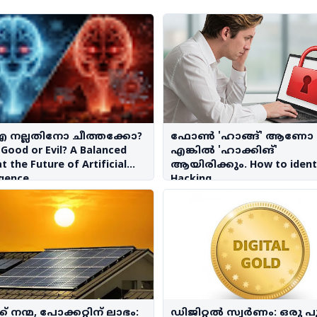
നല്ലതിനോ ചീത്തക്കോ?
ഫോൺ 'ഹാങ്ങ്' ആണോ
 Good or Evil? A Balanced
എങ്കിൽ 'ഹാക്കിങ്'
t the Future of Artificial
ആയിരിക്കും. How to ident
igence
Hacking
ക് നന്മ, പോക്കറ്റിന് ലാഭം:
ഡിജിറ്റൽ സ്വർണം: ഒരു 