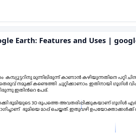
ogle Earth: Features and Uses | goog
പ്യൂട്ടറിനു മുന്നിലിരുന്ന് കാണാൻ കഴിയുന്നതിനെ പറ്റി ചിന്ത
വ് നമുക്ക് കണ്ടെത്തി  ചുറ്റിക്കാണാം. ഇതിനായി ഗൂഗിൾ വിക
ുന്നു ഇതിൻറെ പേര്. 
്കി ഭൂമിയുടെ 3D രൂപത്തെ അവതരിപ്പിക്കുകയാണ് ഗൂഗിൾ എർത്
്ചാണ്   ഭൂമിയെ മാപ്പ് ചെയ്തത്. ഇതുവഴി ഉപയോക്താക്കൾക്ക