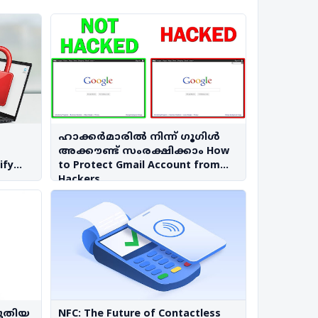
ഹാക്കർമാരിൽ നിന്ന് ഗൂഗിൾ
അക്കൗണ്ട് സംരക്ഷിക്കാം How
ify
to Protect Gmail Account from
Hackers
പുതിയ
NFC: The Future of Contactless