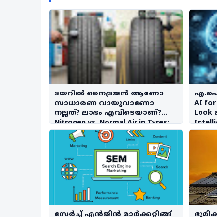
ടയറിൽ നൈട്രജൻ ആണോ
എ.ഐ 
സാധാരണ വായുവാണോ
AI for
നല്ലത്? ലാഭം എവിടെയാണ്?
Look a
Nitrogen vs. Normal Air in Tyres:
Intell
Which is Better and More Cost-
Effective?
സേർച്ച് എൻജിൻ മാർക്കറ്റിങ്ങ്
ഭൂമിക്