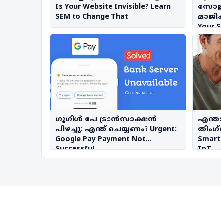
Is Your Website Invisible? Learn
സോള
SEM to Change That
മാജിക്
Your S
ഗൂഗിൾ പേ ട്രാൻസാക്ഷൻ
എന്താ
പിഴച്ചു: എന്ത് ചെയ്യണം? Urgent:
തിംഗ്‌
Google Pay Payment Not
Smarte
Successful
IoT