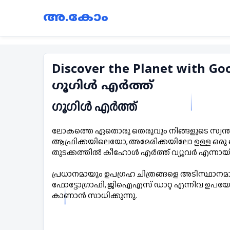
അ.കോം
Discover the Planet with Go
ഗൂഗിൾ എർത്ത്
ഗൂഗിൾ എർത്ത്
ലോകത്തെ ഏതൊരു തെരുവും നിങ്ങളുടെ സ്വന്തം  കമ്
ആഫ്രിക്കയിലെയോ, അമേരിക്കയിലോ ഉള്ള ഒരു തെരു
തുടക്കത്തിൽ കീഹോൾ എർത്ത് വ്യൂവർ എന്നായിര
പ്രധാനമായും ഉപഗ്രഹ ചിത്രങ്ങളെ അടിസ്ഥാനമാക
ഫോട്ടോഗ്രാഫി, ജിഐഎസ് ഡാറ്റ എന്നിവ ഉപയോഗിച
കാണാൻ സാധിക്കുന്നു. 