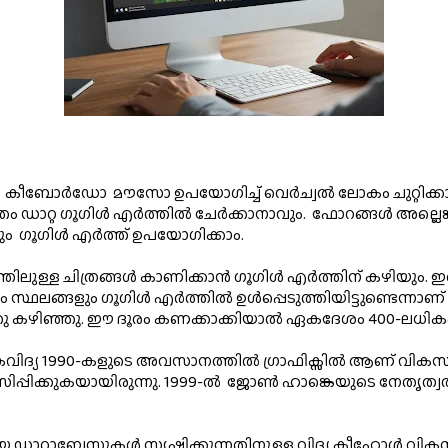
 കീബോർഡോ  മൗസോ ഉപയോഗിച്ച് വെർച്വൽ ലോകം ചുറ്റിക്കാണാ
തം ഡാറ്റ ഗൂഗിൾ എർത്തിൽ ചേർക്കാനാവും.  ഫോറങ്ങൾ അല്ലെ
 അപ്‌ലോഡ് ചെയ്യാനും  ഗൂഗിൾ എർത്ത് ഉപയോഗിക്കാം.
ിലുള്ള ചിത്രങ്ങൾ കാണിക്കാൻ ഗൂഗിൾ എർത്തിന് കഴിയും. ഇതൊര
്ഥലങ്ങളും ഗൂഗിൾ എർത്തിൽ ഉൾപ്പെടുത്തിയിട്ടുണ്ടെന്നാണ്
എടുത്തു കഴിഞ്ഞു. ഈ ദൂരം കണക്കാക്കിയാൽ ഏകദേശം 400-ലധി
വിദ്യ 1990-കളുടെ അവസാനത്തിൽ ഗ്രാഫിക്സിൽ ആണ് വികസിപ്പിച
 വലിയ ഡാറ്റാബേസുകൾ സൃഷ്ടിക്കുന്നതിനുള്ള വിദ്യ കീഹോൾ വികസ