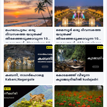
മംഗലാപുരം: ഒരു
മൈസൂർ ഒരു ദിവസത്തെ
ദിവസത്തെ യാത്രക്ക്
യാത്രക്ക്
തിരഞ്ഞെടുക്കാവുന്ന 10
തിരഞ്ഞെടുക്കാവുന്ന 10
സ്ഥലങ്ങൾ- Mangalore: 10
സ്ഥലങ്ങൾ- 10 best places
Places for a One-Day Trip
for a day trip from Mysore
കബനി, നാഗര്‍ഹോളെ
കോടമഞ്ഞ് വീഴുന്ന
Kabani,Nagargole
കുടജാദ്രിയിൽ kudajadri