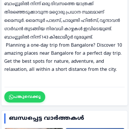
ബാംഗ്ലൂരിൽ നിന്ന് ഒരു ദിവസത്തെ യാത്രക്ക്
തിരഞ്ഞെടുക്കാവുന്ന മറ്റൊരു പ്രധാന സ്ഥലമാണ്
മൈസൂർ. മൈസൂർ പാലസ്, ചാമുണ്ടി ഹിൽസ്, വൃന്ദാവൻ
ഗാർഡൻ തുടങ്ങിയ നിരവധി കാഴ്ചകൾ ഇവിടെയുണ്ട്.
ബാംഗ്ലൂരിൽ നിന്ന് 143 കിലോമീറ്റർ ദൂരമുണ്ട്.
Planning a one-day trip from Bangalore? Discover 10
amazing places near Bangalore for a perfect day trip.
Get the best spots for nature, adventure, and
relaxation, all within a short distance from the city.
പങ്കുവെക്കൂ
ബന്ധപ്പെട്ട വാർത്തകൾ