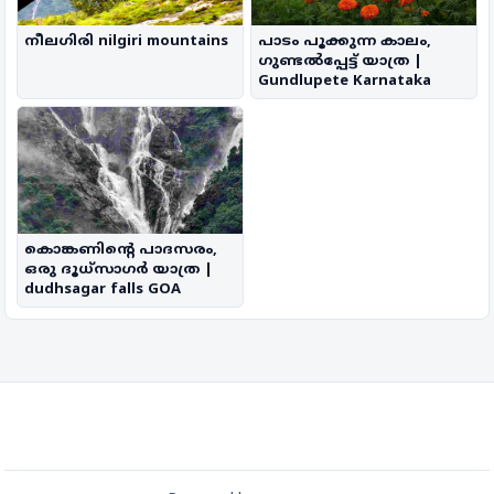
നീലഗിരി nilgiri mountains
പാടം പൂക്കുന്ന കാലം,
ഗുണ്ടൽപ്പേട്ട് യാത്ര |
Gundlupete Karnataka
കൊങ്കണിന്റെ പാദസരം,
ഒരു ദൂധ്സാഗർ യാത്ര |
dudhsagar falls GOA