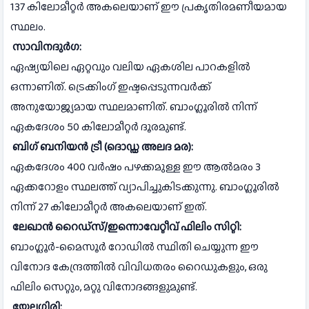
137 കിലോമീറ്റർ അകലെയാണ് ഈ പ്രകൃതിരമണീയമായ
സ്ഥലം.
സാവിനദുർഗ:
ഏഷ്യയിലെ ഏറ്റവും വലിയ ഏകശില പാറകളിൽ
ഒന്നാണിത്. ട്രെക്കിംഗ് ഇഷ്ടപ്പെടുന്നവർക്ക്
അനുയോജ്യമായ സ്ഥലമാണിത്. ബാംഗ്ലൂരിൽ നിന്ന്
ഏകദേശം 50 കിലോമീറ്റർ ദൂരമുണ്ട്.
ബിഗ് ബനിയൻ ട്രീ (ദൊഡ്ഡ അലദ മര):
ഏകദേശം 400 വർഷം പഴക്കമുള്ള ഈ ആൽമരം 3
ഏക്കറോളം സ്ഥലത്ത് വ്യാപിച്ചുകിടക്കുന്നു. ബാംഗ്ലൂരിൽ
നിന്ന് 27 കിലോമീറ്റർ അകലെയാണ് ഇത്.
ലേഖാൻ റൈഡ്സ്/ഇന്നൊവേറ്റീവ് ഫിലിം സിറ്റി:
ബാംഗ്ലൂർ-മൈസൂർ റോഡിൽ സ്ഥിതി ചെയ്യുന്ന ഈ
വിനോദ കേന്ദ്രത്തിൽ വിവിധതരം റൈഡുകളും, ഒരു
ഫിലിം സെറ്റും, മറ്റു വിനോദങ്ങളുമുണ്ട്.
യേലഗിരി: