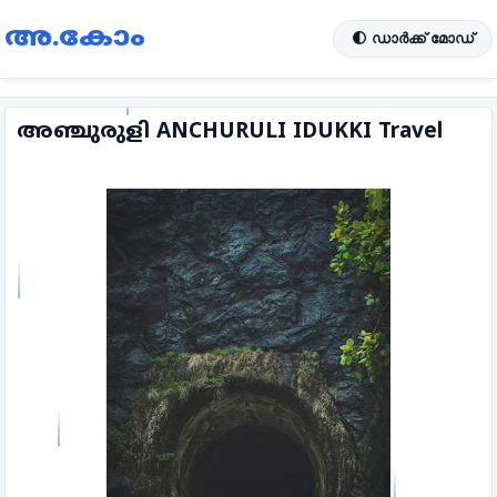
അ.കോം
🌓 ഡാർക്ക് മോഡ്
അഞ്ചുരുളി ANCHURULI IDUKKI Travel