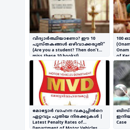
വിദ്യാർത്ഥിയാണോ? ഈ 10
100 
പുസ്തകങ്ങൾ ഒഴിവാക്കരുത്!"
(Onam 
(Are you a student? Then don't
Onam 
miss these 10 books!)
of Ker
മോട്ടോർ വാഹന വകുപ്പിൻറെ
ബിസ്
ഏറ്റവും പുതിയ നിരക്കുകൾ |
ഇനിയു
Latest Penalty Rates of
Case
Department of Motor Vehicles