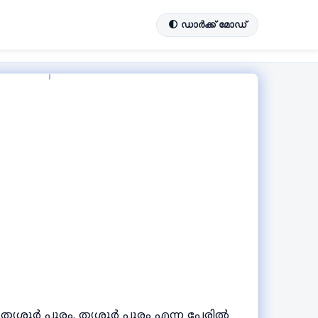
🌓 ഡാർക്ക് മോഡ്
 തൃശൂർ പൂരം. തൃശൂർ പൂരം എന്ന പേരിൽ