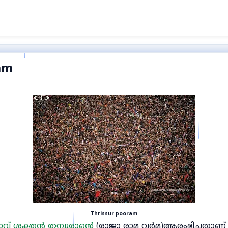
am
Thrissur pooram
വ് ശക്തൻ തമ്പുരാന്റെ
(രാജാ രാമ വർമ)ആരംഭിച്ചതാണ്