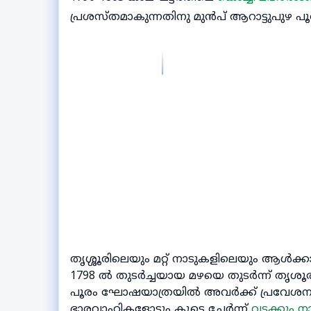
പ്രശസ്തമാകുന്നതിനു മുൻപ് ആറാട്ടുപുഴ പ
തൃശ്ശൂരിലെയും മറ്റ് നാടുകളിലെയും ആൾക്ക
1798 ൽ തുടർച്ചയായ മഴയെ തുടർന്ന് തൃശൂ
പൂരം ഘോഷയാത്രയിൽ അവർക്ക് പ്രവേശനം 
ഭാരവാഹികളോടും കൂടെ ചേർന്ന്
വടക്കും ന