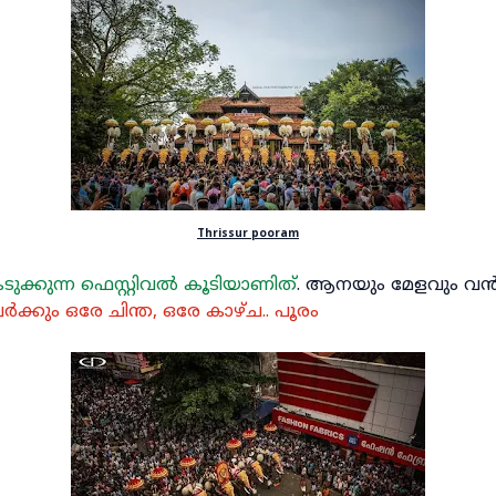
Thrissur pooram
ക്കുന്ന ഫെസ്റ്റിവൽ കൂടിയാണിത്
. ആനയും മേളവും വൻ ജന
ർക്കും ഒരേ ചിന്ത, ഒരേ കാഴ്ച.. പൂരം