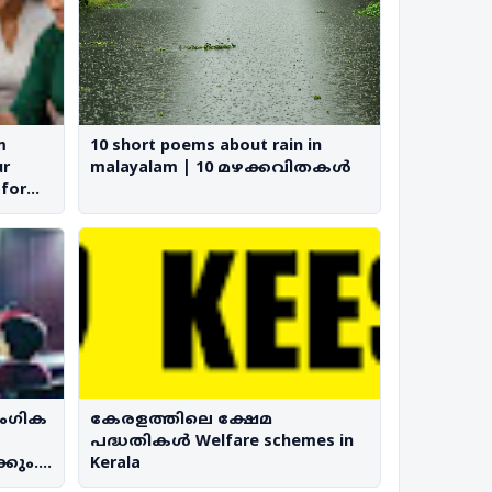
m
10 short poems about rain in
ur
malayalam | 10 മഴക്കവിതകൾ
 for
ംഗിക
കേരളത്തിലെ ക്ഷേമ
പദ്ധതികൾ Welfare schemes in
്കും..
Kerala