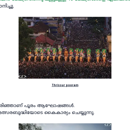
നിച്ചു.
Thrissur pooram
ി തിരിഞ്ഞാണ് പൂരം ആഘോഷങ്ങൾ.
ം മത്സരബുദ്ധിയോടെ കൈകാര്യം ചെയ്യുന്നു.