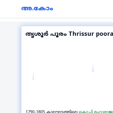
അ.കോം
തൃശൂർ പൂരം Thrissur poor
1790-1805 കാലഘട്ടത്തിലെ
കൊച്ചി മഹാരാജാ