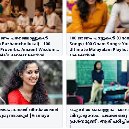
ഓണം പഴഞ്ചൊല്ലുകൾ
100 ഓണം പാട്ടുകൾ (Ona
Pazhamchollukal) - 100
Songs) 100 Onam Songs: Yo
Proverbs: Ancient Wisdom
Ultimate Malayalam Playlist
ala's Harvest Festival
the Festival!
മയം കാത്ത് വിസ്മയമാർ
ഐഡിയ കൊള്ളാം.. ലൈ
മുണ്ടാകും! |Vismaya
വിദ്യാഭ്യാസം.. പക്ഷേ ഒരു
പ്രശ്‌നമുണ്ട്.. ആര് പഠിപ്പിക
?