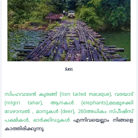
Gavi
സിംഹവാലൻ കുരങ്ങ് (lion tailed macaque), വരയാട്
(nilgiri tahar), ആനകൾ (elephants),മലമുഴക്കി
വേഴാമ്പൽ , മാനുകൾ (deer), 260അധികം സ്പീഷിസ്
പക്ഷികൾ, ഓർക്കിഡുകൾ
എന്നിവയെല്ലാം നിങ്ങളെ
കാത്തിരിക്കുന്നു.