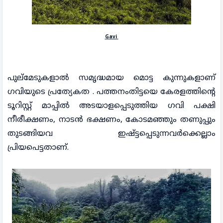
Gavi
പുല്മേടുകളാൽ സമൃദ്ധമായ മൊട്ട കുന്നുകളാണ്
ഗവിയുടെ പ്രത്യേകത . പത്തനംതിട്ടയെ കേരളത്തിന്റെ
ടൂറിസ്റ്റ് മാപ്പിൽ അടയാളപ്പെടുത്തിയ ഗവി പക്ഷി
നീരീക്ഷണം, നാടൻ ഭക്ഷണം, കോടമഞ്ഞും തണുപ്പും
തുടങ്ങിയവ ഇഷ്ട്ടപ്പെടുന്നവർക്കെല്ലാം
പ്രിയപെട്ടതാണ്.