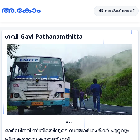
അ.കോം
🌓 ഡാർക്ക് മോഡ്
ഗവി Gavi Pathanamthitta
Gavi
ഓർഡിനറി സിനിമയിലൂടെ സഞ്ചാരികൾക്ക് ഏറ്റവും
പ്രിയങ്കരമായ കാടാണ് ഗവി.