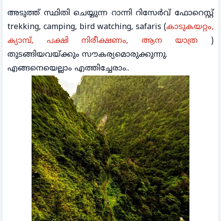
അടുത്ത് സ്ഥിതി ചെയ്യുന്ന റാന്നി റിസേർവ് ഫോറെസ്റ്റ്
trekking, camping, bird watching, safaris (
കാടുകയറ്റം,
ക്യാമ്പ്, പക്ഷി നിരീക്ഷണം, ആന യാത്ര
)
തുടങ്ങിയവയ്ക്കും സൗകര്യമൊരുക്കുന്നു.
എങ്ങനെയെല്ലാം എത്തിച്ചേരാം..