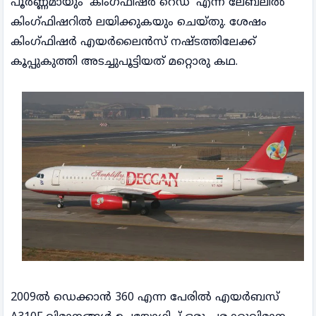
പൂർണ്ണമായും ‘കിംഗ്ഫിഷർ റെഡ്’ എന്ന ലേബലിൽ
കിംഗ്ഫിഷറിൽ ലയിക്കുകയും ചെയ്തു. ശേഷം
കിംഗ്ഫിഷർ എയർലൈൻസ് നഷ്ടത്തിലേക്ക്
കൂപ്പുകുത്തി അടച്ചുപൂട്ടിയത് മറ്റൊരു കഥ.
2009ൽ ഡെക്കാൻ 360 എന്ന പേരിൽ എയർബസ്