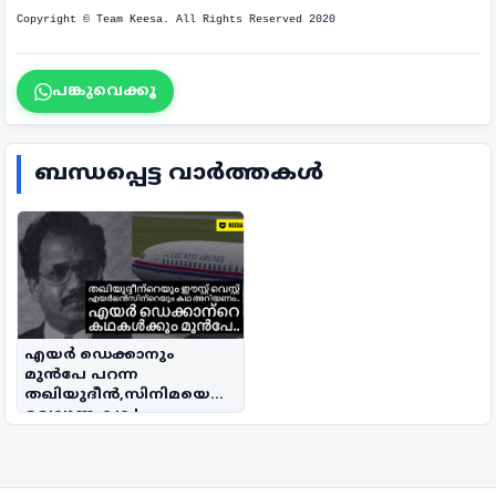
Copyright © Team Keesa. All Rights Reserved 2020
പങ്കുവെക്കൂ
ബന്ധപ്പെട്ട വാർത്തകൾ
എയർ ഡെക്കാനും
മുൻപേ പറന്ന
തഖിയുദീൻ,സിനിമയെ
വെല്ലുന്ന കഥ !