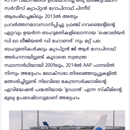
A310F വിമാനങ്ങൾ ഉപയോഗിച്ച് ഒരു ചരക്കുവിമാന
സർവീസ് ക്യാപ്റ്റൻ ഗോപിനാഥ് പിന്നീട്
ആരംഭിച്ചെങ്കിലും 2013ൽ അതും
പ്രവർത്തനമാവസാനിപ്പിച്ചു. ഫ്രഞ്ച് ഗവണ്മെന്റിന്റെ
ഏറ്റവും ഉയർന്ന ബഹുമതികളിലൊന്നായ 'ഷെവലിയർ
ഡി ലാ ലീജിയൺ ഡി ഹോണർ' നും മറ്റ് പല
ബഹുമതികൾക്കും ക്യാപ്റ്റൻ ജി ആർ ഗോപിനാഥ്
അർഹനായിട്ടുണ്ട്. കൂടാതെ സ്വതന്ത്ര
സ്ഥാനാർഥിയായി 2009ലും, 2014ൽ AAP പാനലിൽ
നിന്നും അദ്ദേഹം ലോക്സഭാ തിരഞ്ഞെടുപ്പുകളിൽ
മത്സരിച്ചിട്ടുണ്ട്. നിലവിലെ കേന്ദ്രസർക്കാരിന്റെ
ഏവിയേഷൻ പദ്ധതിയായ 'ഉഡാൻ' എന്ന സ്കീമിന്റെ
മുഖ്യ ഉപദേഷ്ടാവുമാണ് അദ്ദേഹം.