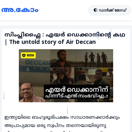
അ.കോം
🌓 ഡാർക്ക് മോഡ്
സിംപ്ലിഫ്ലൈ : എയർ ഡെക്കാനിന്റെ കഥ
| The untold story of Air Deccan
ഇന്ത്യയിലെ ബഹുഭൂരിപക്ഷം സാധാരണക്കാർക്കും
അപ്രാപ്യമായ ഒരു സ്വപ്നം തന്നെയായിരുന്നു