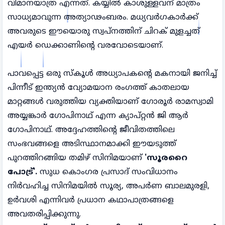
വിമാനയാത്ര എന്നത്. കയ്യിൽ കാശുള്ളവന് മാത്രം
സാധ്യമാവുന്ന അത്യാഢംബരം. മധ്യവർഗകാർക്ക്
അവരുടെ ഈയൊരു സ്വപ്നത്തിന് ചിറക് മുളച്ചത്
എയർ ഡെക്കാണിന്റെ വരവോടെയാണ്.
പാവപ്പെട്ട ഒരു സ്കൂള്‍ അധ്യാപകന്റെ മകനായി ജനിച്ച്
പിന്നീട് ഇന്ത്യൻ വ്യോമയാന രംഗത്ത് കാതലായ
മാറ്റങ്ങൾ വരുത്തിയ വ്യക്തിയാണ് ഗോരൂർ രാമസ്വാമി
അയ്യങ്കാർ ഗോപിനാഥ് എന്ന ക്യാപ്റ്റൻ ജി ആർ
ഗോപിനാഥ്. അദ്ദേഹത്തിന്റെ ജീവിതത്തിലെ
സംഭവങ്ങളെ അടിസ്ഥാനമാക്കി ഈയടുത്ത്
പുറത്തിറങ്ങിയ തമിഴ് സിനിമയാണ്
'സൂരറൈ
പോട്ര്'.
സുധ കൊംഗര പ്രസാദ് സംവിധാനം
നിർവഹിച്ച സിനിമയിൽ സൂര്യ, അപർണ ബാലമുരളി,
ഉർവശി എന്നിവർ പ്രധാന കഥാപാത്രങ്ങളെ
അവതരിപ്പിക്കുന്നു.