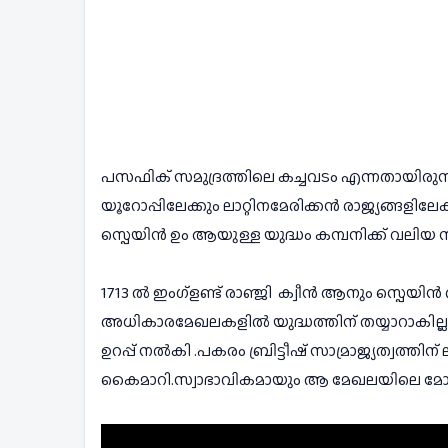
പസഫിക് സമുദ്രത്തിലെ കച്ചവടം എന്നതായിരുന്
യൂറോപ്പിലേക്കും ലാറ്റിനമേരിക്കൻ രാജ്യങ്ങളില
സ്പെയിൻ ഉം ആയുള്ള യുദ്ധം കമ്പനിക്ക് വലിയ സാമ
1713 ൽ ഇംഗ്ളണ്ട് രാഞ്ജി  ക്വീൻ ആനും സ്പെയിൻ രാ
അധികാരമേഖലകളിൽ യുദ്ധത്തിന് തയ്യാറാകില്ല എന
ഉറപ്പ് നൽകി .പകരം ബ്രിട്ടീഷ് സാമ്രാജ്യത്വത്
കൈമാറി.സ്വാഭാവികമായും ആ മേഖലയിലെ മോ