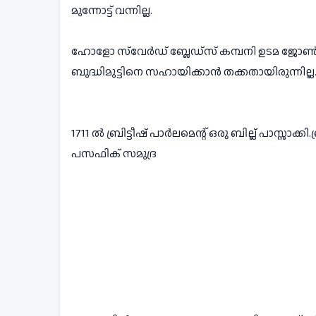
മുന്നോട്ട് വന്നില്ല.
ഹോളോ സ്‌വേർഡ് ബ്ലേഡ്‌സ് കമ്പനി ഉടമ ജോൺ ബ്ലന്റ് ഉം ആയി ചേർന്ന് നടത്തിയ ശ്രമങ്ങളോ പിന്നീട് ആരംഭിച്ച  ലോട്ടറിയോ ഒന്നും ബ്രിട്ടന്റെ സാമ്പത്തിക 
ബുദ്ധിമുട്ടിനെ സഹായിക്കാൻ തക്കതായിരുന്നില്ല
1711 ൽ ബ്രിട്ടീഷ് പാർലമെന്റ് ഒരു ബില്ല് പാസ്സാക്കി
പസഫിക് സമുദ്ര 