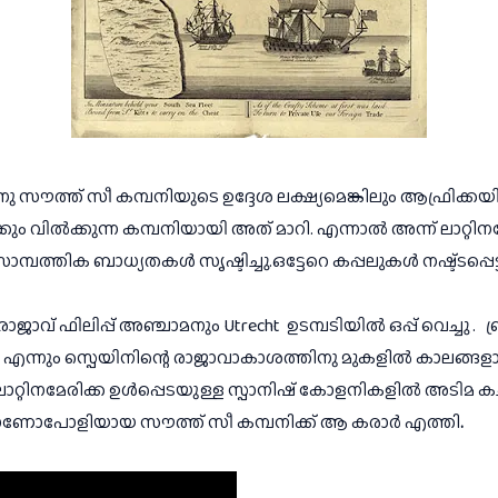
നു സൗത്ത് സീ കമ്പനിയുടെ ഉദ്ദേശ ലക്ഷ്യമെങ്കിലും ആഫ്രിക
േക്കും വിൽക്കുന്ന കമ്പനിയായി അത് മാറി. എന്നാൽ അന്ന് ലാറ്റ
്പത്തിക ബാധ്യതകൾ സൃഷ്ടിച്ചു.ഒട്ടേറെ കപ്പലുകൾ നഷ്ട്ടപ്പെട്ട
ജാവ് ഫിലിപ്പ് അഞ്ചാമനും Utrecht  ഉടമ്പടിയിൽ ഒപ്പ് വെച്ചു . 
ബ
്നും സ്പെയിനിന്റെ രാജാവാകാശത്തിനു മുകളിൽ കാലങ്ങളായി ഉന
തിന് ലാറ്റിനമേരിക്ക ഉൾപ്പെടയുള്ള സ്പാനിഷ് കോളനികളിൽ അടിമ
ണോപോളിയായ സൗത്ത് സീ കമ്പനിക്ക് ആ കരാർ എത്തി
.