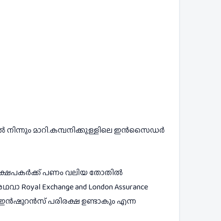
ൽ നിന്നും മാറി.കമ്പനിക്കുള്ളിലെ ഇൻസൈഡർ 
്ഷേപകർക്ക് പണം വലിയ തോതിൽ 
 Royal Exchange and London Assurance 
ിനും  ഇൻഷുറൻസ് പരിരക്ഷ ഉണ്ടാകും എന്ന 