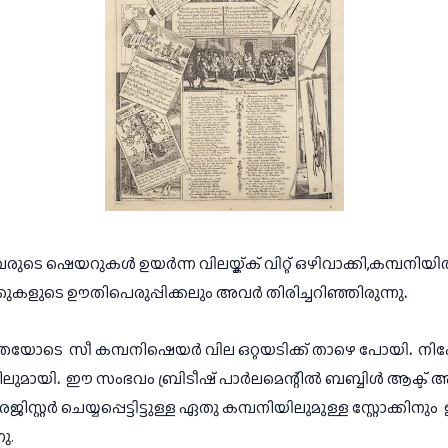
െ ഷെയറുകൾ ഉയർന്ന വിലയ്ക്ക് വിറ്റ് ഒഴിവാക്കി,കമ്പനിയി
കുകളുടെ ഊതിപെരുപ്പിക്കലും അവർ തിരിച്ചറിഞ്ഞിരുന്നു
.  
ത്തയോടെ  സീ കമ്പനിഷെയർ വില ഒറ്റയടിക്ക് താഴെ പോയി
.  
നിക
തിലുമായി
.  
ഈ സംഭവം ബ്രിടീഷ് പാർലമെന്റിൽ ബബ്ബിൾ ആക്ട് അഥവാ
െജിസ്റ്റർ ചെയ്യപ്പെട്ടിട്ടുള്ള ഏതു കമ്പനിയിലുമുള്ള സ്റ്റോക്ക
ു.