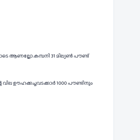
തോടെ ആണല്ലോ.കമ്പനി 31 മില്യൺ പൗണ്ട് 
വില ഊഹക്കച്ചവടക്കാർ 1000 പൗണ്ടിനും 