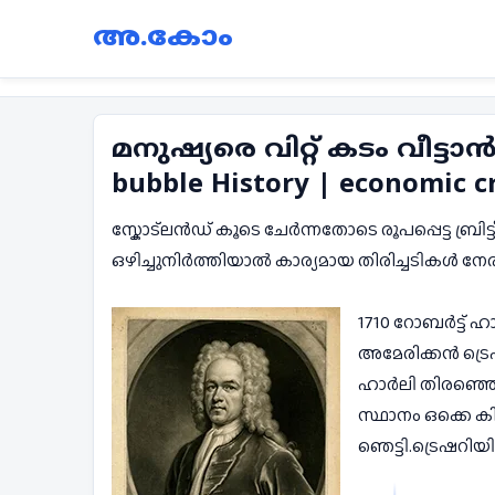
അ.കോം
മനുഷ്യരെ വിറ്റ് കടം വീട്ട
bubble History | economic cr
സ്കോട്ലൻഡ് കൂടെ ചേർന്നതോടെ രൂപപ്പെട്ട ബ്രി
ഒഴിച്ചുനിർത്തിയാൽ കാര്യമായ തിരിച്ചടികൾ നേ
1710 റോബർട്ട് ഹ
അമേരിക്കൻ ട്രെഷ
ഹാർലി തിരഞ്ഞെടുക
സ്ഥാനം ഒക്കെ ക
ഞെട്ടി.ട്രെഷറിയ