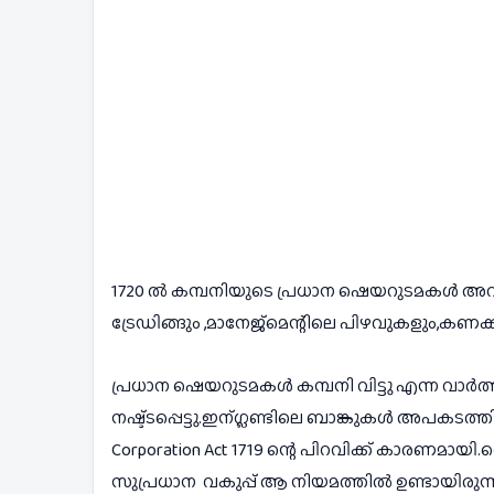
1720 ൽ കമ്പനിയുടെ പ്രധാന ഷെയറുടമകൾ അവരുട
ട്രേഡിങ്ങും ,മാനേജ്മെന്റിലെ പിഴവുകളും,കണക്
പ്രധാന ഷെയറുടമകൾ കമ്പനി വിട്ടു എന്ന വാർ
നഷ്ട്ടപ്പെട്ടു.ഇന്ഗ്ലണ്ടിലെ ബാങ്കുകൾ അപകടത്
Corporation Act 1719 ന്റെ പിറവിക്ക് കാരണമായി.ര
സുപ്രധാന  വകുപ്പ് ആ നിയമത്തിൽ ഉണ്ടായിരുന്ന