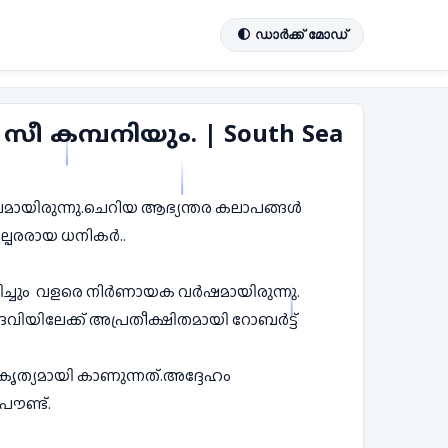
🌓 ഡാർക്ക് മോഡ്
 സീ കമ്പനിയും. | South Sea
ാലമായിരുന്നു.ചെറിയ ആഭ്യന്തര കലാപങ്ങൾ 
്യാൻ തല്പരരായ ധനികർ..
്ധിച്ചും  വളരെ നിർണായക വർഷമായിരുന്നു.
ദവിയിലേക്ക് അപ്രതീക്ഷിതമായി റോബർട്ട് 
കൃത്യമായി കാണുന്നത്.അദ്ദേഹം 
ൗണ്ട്. 