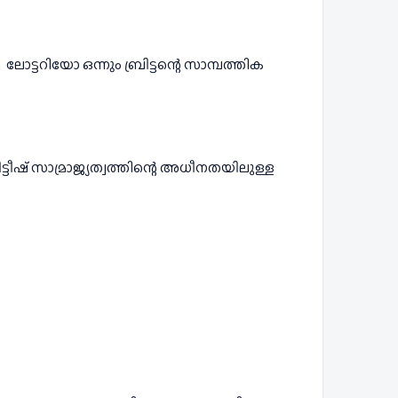
ിട്ടീഷ് സാമ്രാജ്യത്വത്തിന്റെ അധീനതയിലുള്ള 