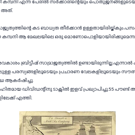
 കമ്പനി എന്ന പേരിൽ സർക്കാരിന്റെയും പൊതുജനങ്ങളുടെയു
ു അത്.
ാമ്രാജ്യത്വത്തിന്റെ കട ബാധ്യത തീർക്കാൻ ഉള്ളതായിരിയ്ക്കും
് ഈ കമ്പനി ആ മേഖലയിലെ ഒരു മൊണോപൊളിയായിരിക്കുമെന്നും
 അവകാശം ബ്രിട്ടീഷ് സാമ്രാജത്വത്തിൽ ഉണ്ടായിരുന്നില്ല.എന്
ുള്ള പരസ്യങ്ങളിലൂടെയും പ്രചാരണ വേലകളിലൂടെയും സൗത്ത്
്ധ ആകർഷിച്ചു.
ഹിതമായ ഡിവിഡന്റിനു ടാക്സിൽ ഇളവ് പ്രഖ്യാപിച്ചു.55 പൗണ്ട് 
ലേക്ക് എത്തി.