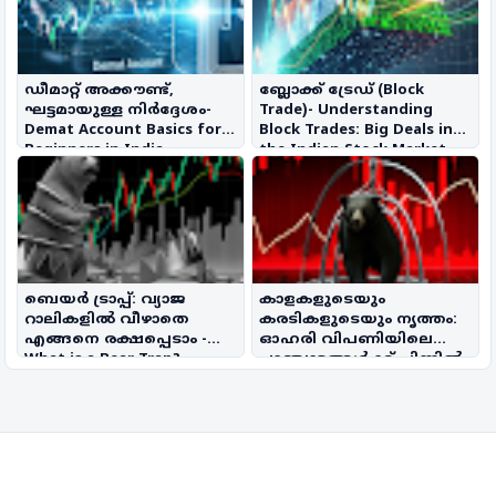
ഡീമാറ്റ് അക്കൗണ്ട്,
ബ്ലോക്ക് ട്രേഡ് (Block
ഘട്ടമായുള്ള നിർദ്ദേശം-
Trade)- Understanding
Demat Account Basics for
Block Trades: Big Deals in
Beginners in India
the Indian Stock Market
ബെയർ ട്രാപ്പ്: വ്യാജ
കാളകളുടെയും
റാലികളിൽ വീഴാതെ
കരടികളുടെയും നൃത്തം:
എങ്ങനെ രക്ഷപ്പെടാം -
ഓഹരി വിപണിയിലെ
What is a Bear Trap?
ചാഞ്ചാട്ടങ്ങൾക്ക് പിന്നിൽ
Navigating False Market
(Bull and Bear Market)
Reversals