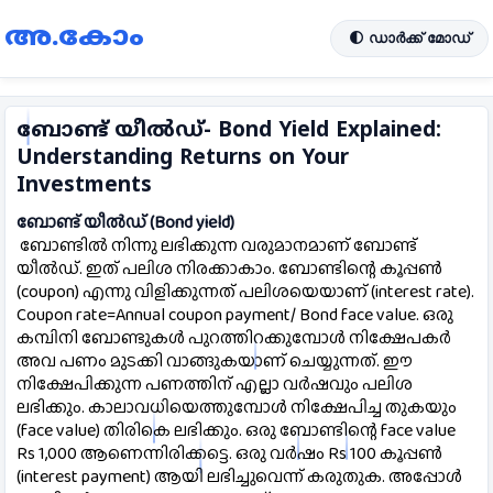
അ.കോം
🌓 ഡാർക്ക് മോഡ്
ബോണ്ട് യീല്‍ഡ്- Bond Yield Explained:
Understanding Returns on Your
Investments
ബോണ്ട് യീല്‍ഡ് (Bond yield)
ബോണ്ടില്‍ നിന്നു ലഭിക്കുന്ന വരുമാനമാണ് ബോണ്ട് 
യീല്‍ഡ്. ഇത് പലിശ നിരക്കാകാം. ബോണ്ടിന്റെ കൂപ്പണ്‍ 
(coupon) എന്നു വിളിക്കുന്നത് പലിശയെയാണ് (interest rate). 
Coupon rate=Annual coupon payment/ Bond face value. ഒരു 
കമ്പിനി ബോണ്ടുകള്‍ പുറത്തിറക്കുമ്പോള്‍ നിക്ഷേപകര്‍ 
അവ പണം മുടക്കി വാങ്ങുകയാണ് ചെയ്യുന്നത്. ഈ 
നിക്ഷേപിക്കുന്ന പണത്തിന് എല്ലാ വര്‍ഷവും പലിശ 
ലഭിക്കും. കാലാവധിയെത്തുമ്പോള്‍ നിക്ഷേപിച്ച തുകയും 
(face value) തിരികെ ലഭിക്കും. ഒരു ബോണ്ടിന്റെ face value  
Rs 1,000 ആണെന്നിരിക്കട്ടെ. ഒരു വര്‍ഷം Rs 100 കൂപ്പണ്‍ 
(interest payment) ആയി ലഭിച്ചുവെന്ന് കരുതുക. അപ്പോള്‍ 