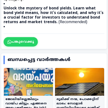
Unlock the mystery of bond yields. Learn what
bond yield means, how it's calculated, and why it's
a crucial factor for investors to understand bond
returns and market trends.
(Recommended)
പങ്കുവെക്കൂ
ബന്ധപ്പെട്ട വാർത്തകൾ
ജോലിയില്ലെങ്കിലും
ഭൂമിക്ക് നന്മ, പോക്കറ്റിന്
വായ്പ കിട്ടും. എങ്ങനെ
ലാഭം: സോളാർ
അപേക്ഷിക്കാം. No Job?
സബ്സിഡിയുടെ മാജിക് |