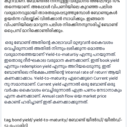
കുറവാണ്. ബോണ്ടില്‍ നിന്നുള്ള വരുമാനം അപ്പോഴും 10% 
തന്നെയാണ്. അപ്പോള്‍ വിപണിയിലെ കുറഞ്ഞ പലിശ 
വരുമാനവുമായി താരതമ്യപ്പെടുത്തുമ്പോള്‍ ബോണ്ടുകള്‍ 
ഉയര്‍ന്ന വിലയ്ക്ക് വില്‍ക്കാന്‍ സാധിക്കും. ഇങ്ങനെ 
വിപണിയിലെ മാറുന്ന പലിശ നിരക്കിനനുസരിച്ച് ബോണ്ട് 
പ്രൈസ് മാറിക്കൊണ്ടിരിക്കും.
ഒരു ബോണ്ട് അതിന്റെ കാലാവധി മുഴുവന്‍ കൈവശം
വെച്ചിരുന്നാല്‍ അതില്‍ നിന്നും ലഭിക്കുന്ന മൊത്തം
വരുമാനത്തെയാണ് Yield-to-maturtiy എന്നു പറയുന്നത്.
ഇതൊരു ദീര്‍ഘകാല വരുമാന കണക്കാണ്. ഇത് book yield
എന്നും redemption yield എന്നും അറിയപ്പെടുന്നു. ഇത്
ബോണ്ടിലെ നിക്ഷേപത്തിന്റെ 'internal rate of return' ആയി
കണക്കാക്കാം. Yield-to-maturity ഏറെക്കുറെ Current yield
നു സമാനമാണ്. Current yield എന്നാല്‍ ഒരു ബോണ്ട് ഒരു
വര്‍ഷം കൈവശം വെച്ചിരുന്നാല്‍ എത്ര പണം നേടാനാകും
എന്ന കണക്കാണ്. Annual cash flow യെ market price
കൊണ്ട് ഹരിച്ചാണ് ഇത് കണക്കാക്കുന്നത്.
tag; bond yield/ yield-to-maturity/ ബോണ്ട് യീല്‍ഡ്/ യീല്‍ഡ്-
ടു-മച്യൂരിറ്റി