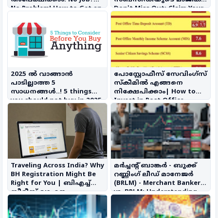
No Problem! How to Get an
Don't Miss Out: Claim Your
Instant Loan Unemployed
Solar Subsidy Today
2025 ൽ വാങ്ങാൻ
പോസ്റ്റോഫീസ് സേവിംഗ്സ്
പാടില്ലാത്ത 5
സ്കീമിൽ എങ്ങനെ
സാധനങ്ങൾ..! 5 things
നിക്ഷേപിക്കാം| How to
you should not buy in 2025
Invest in Post Office
Savings Scheme
Traveling Across India? Why
മര്‍ച്ചന്റ് ബാങ്കര്‍ - ബുക്ക്
BH Registration Might Be
റണ്ണിംഗ് ലീഡ് മാനേജര്‍
Right for You | ബിഎച്ച്
(BRLM) - Merchant Banker
സീരീസ് വാഹന
vs. BRLM: Understanding
രജിസ്ട്രേഷൻ
IPO Key Players