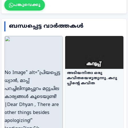
പങ്കുവെക്കൂ
ബന്ധപ്പെട്ട വാർത്തകൾ
No Image
" alt="പ്രിയപ്പെട്ട
അടിയനിതാ ഒരു
കവിതയെഴുതുന്നു..കറു
ധ്യാൻ, മാപ്പ്
പ്പിന്റെ കവിത
പറച്ചിലിനുമപ്പുറം മറ്റുചില
കാര്യങ്ങൾ കൂടെയുണ്ട്!
|Dear Dhyan , There are
other things besides
apologizing!"