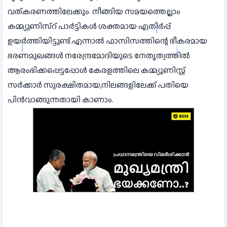
വത്കരണത്തിലേക്കും നീങ്ങിയ സമയത്തെല്ലാം
കമ്മ്യുണിസ്റ് പാർട്ടികൾ ശക്തമായ എതിർപ്പ്
ഉയർത്തിയിട്ടുണ്ട്.എന്നാൽ ഫാസിസത്തിന്റെ ഭീകരമായ
ഭരണമുഖങ്ങൾ നരേന്ദ്രമോദിയുടെ നേതൃത്വത്തിൽ
ആരംഭിക്കപ്പെട്ടപ്പോൾ കേരളത്തിലെ കമ്മ്യൂണിസ്റ്റ്
സർക്കാർ സുരക്ഷിതമായ,നിലങ്ങളിലേക്ക് പതിയെ
പിൻവാങ്ങുന്നതായി കാണാം.