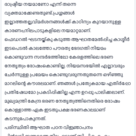
രാഷ്ട്രീയ നയമാണോ എന്ന് തന്നെ
വ്യക്തമാക്കേണ്ടതുണ്ട്.പ്രശ്നങ്ങൾ
ഇല്ലാത്തതല്ല,വിമർശനങ്ങൾക്ക് കാഠിന്യം കുറയാനുള്ള
കാരണം,നിലപാടുകളിലെ നയമാറ്റമാണ്.
ഫെഡറല്‍ ഘടനയ്ക്കു കടുത്ത ആഘാതമേല്‍പ്പിച്ച കാശ്മീര്‍
ഇടപെടല്‍ കാലത്തോ പൗരത്വ ഭേദഗതി നിയമം
കൊണ്ടുവന്ന സന്ദര്‍ഭത്തിലോ കേരളത്തിലെ ഭരണ
നേതൃത്വം രോഷംകൊണ്ടില്ല. നിയമസഭയില്‍ എല്ലാവരും
ചേര്‍ന്നുള്ള പ്രമേയം കൊണ്ടുവരുന്നതുതന്നെ ഒഴിഞ്ഞു
മാറലിന്റെ കൗശലമാണ്. ഞങ്ങള്‍ പ്രത്യേകമായ എതിര്‍പ്പോ
പ്രതിഷേധമോ പ്രകടിപ്പിക്കില്ല എന്ന ഉറപ്പു പാലിക്കലാണ്.
മുഖ്യമന്ത്രി കേന്ദ്ര ഭരണ നേതൃത്വത്തിനെതിരെ രോഷം
കൊള്ളാത്ത ഏക ഇടതുപക്ഷ ഭരണകാലമാണ്
കടന്നുപോകുന്നത്.
പരിസ്ഥിതി ആഘാത പഠന വിജ്ഞാപനം