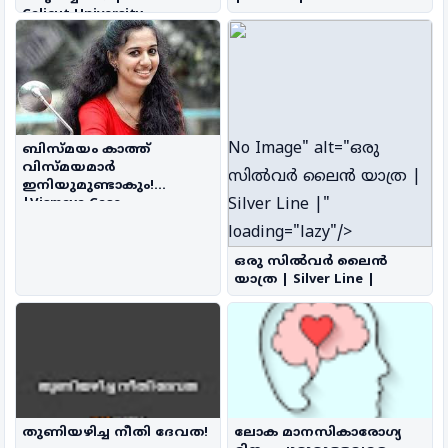
Calicut University
No Image
" alt="ഒരു
ബിസ്മയം കാത്ത്
വിസ്മയമാർ
സിൽവർ ലൈൻ യാത്ര |
ഇനിയുമുണ്ടാകും!
Silver Line |"
|Vismaya Case
loading="lazy"/>
ഒരു സിൽവർ ലൈൻ
യാത്ര | Silver Line |
തുണിയഴിച്ച നീതി ദേവത!
ലോക മാനസികാരോഗ്യ