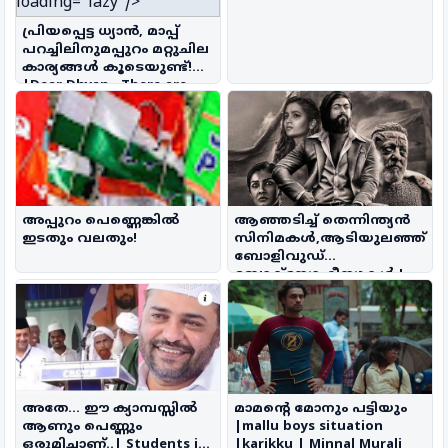
loading="lazy"/>
പ്രിയപ്പെട്ട ധ്യാൻ, മാപ്പ്
പറച്ചിലിനുമപ്പുറം മറ്റുചില
കാര്യങ്ങൾ കൂടെയുണ്ട്!
|Dear Dhyan , There are
other things besides
apologizing!
അപ്പുറം പെണ്ണെങ്കിൽ
ആഞ്ഞടിച്ച് തെന്നിന്ത്യൻ
ഇടതും വലതും!
സിനിമകൾ,ആടിയുലഞ്ഞ്
ബോളിവുഡ്
ബോക്സോഫീസുകൾ !
അതേ... ഈ ക്യാമ്പസ്സിൽ
മാമന്റെ മോനും പട്ടിയും
ആണും പെണ്ണും
|mallu boys situation
ഒരുമിച്ചാണ്..| Students in
|karikku | Minnal Murali