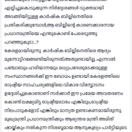
ഏല്പിച്ചുകൊടുക്കുന്ന നിർദ്ദേശങ്ങൾ വ്യക്തമായി
അടങ്ങിയിട്ടുള്ള കാർഷിക ബില്ലിനെതിരെ
പ്രതികരിക്കുമ്പോൾ,ആ ബില്ലിന്റെ കാരണക്കാരനായ
പ്രധാനമന്ത്രിയെ എന്തുകൊണ്ട് പേരെടുത്തു
പറഞ്ഞുകൂടാ...?
കേരളമായിരുന്നു കാർഷിക ബില്ലിനെതിരെ ആദ്യം
മുന്നോട്ടിറങ്ങേണ്ടിയിരുന്നത്,അതുണ്ടായില്ല..എന്നാൽ
പഞ്ചാബും ഹരിയാനയും മധ്യപ്രദേശുമടക്കമുള്ള
സംസ്ഥാനങ്ങൾക്ക് ഈ ബോധം ഉണ്ടായി.കേരളത്തിലെ
രാഷ്ട്രീയ സാഹചര്യങ്ങളിലെ വികാര വിസ്ഫോടനം
ഉദ്ദേശിച്ചുകൊണ്ടാണ് സർക്കാർ ഈ പ്രമേയ അവതരണം
കൊണ്ട് ലക്ഷ്യമിട്ട രാഷ്ട്രീയലാഭം എങ്കിലും,രാഷ്ട്രീയ
നിലപാടുകളോട് എങ്കിലും മാന്യത ഉണ്ടാകണമായിരുന്നു.
മുഖ്യമന്ത്രി ,പ്രധാനമന്ത്രിക്കും ആഭ്യന്തര മന്ത്രി അമിത്
ഷായ്ക്കും നൽകുന്ന നിശബ്ദമായ ആനുകൂല്യം പാർട്ടിയുടെ