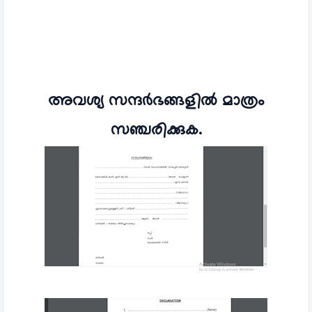
അവശ്യ സന്ദർഭങ്ങളിൽ മാത്രം
സഞ്ചരിക്കുക.