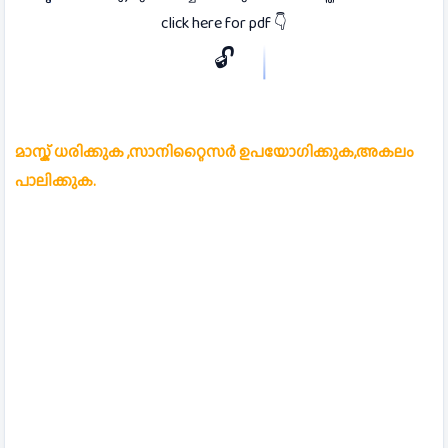
click here for pdf 👇
🔓
മാസ്ക് ധരിക്കുക ,സാനിറ്റൈസർ ഉപയോഗിക്കുക,അകലം
പാലിക്കുക.