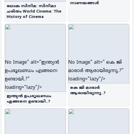
നാണയങ്ങൾ
ലോക സിനിമ: സിനിമാ
ചരിതം World Cinema: The
History of Cinema
No Image
" alt="ഇന്ത്യൻ
No Image
" alt=" കെ ജി
ഉപഭൂഖണ്ഡം എങ്ങനെ
മാരാർ ആരായിരുന്നു..?"
ഉണ്ടായി..?"
loading="lazy"/>
loading="lazy"/>
കെ ജി മാരാർ
ആരായിരുന്നു..?
ഇന്ത്യൻ ഉപഭൂഖണ്ഡം
എങ്ങനെ ഉണ്ടായി..?