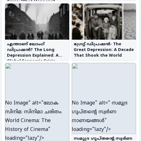
Crisis: What Happens?
എന്താണ് ലോംഗ്
ഗ്രേറ്റ് ഡിപ്രഷൻ- The
ഡിപ്രഷൻ? The Long
Great Depression: A Decade
Depression Explained: A
That Shook the World
Global Economic Crisis
Before Its Time
No Image
" alt="ലോക
No Image
" alt=" സമുദ്ര
സിനിമ: സിനിമാ ചരിതം
ഗുപ്തൻ്റെ സ്വർണ
World Cinema: The
നാണയങ്ങൾ"
History of Cinema"
loading="lazy"/>
loading="lazy"/>
സമുദ്ര ഗുപ്തൻ്റെ സ്വർണ