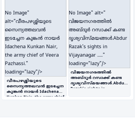
No Image
"
No Image
" alt="
alt="വീരപഴശ്ശിയുടെ
വിജയനഗരത്തിൽ
സൈന്യത്തലവൻ
അബ്ദുർ റസാക്ക് കണ്ട
ഇടച്ചേന കുങ്കൻ നായർ
ദൃശ്യവിസ്മയങ്ങൾ.Abdur
Idachena Kunkan Nair,
Razak's sights in
the army chief of Veera
Vijayanagar ......"
Pazhassi."
loading="lazy"/>
loading="lazy"/>
വിജയനഗരത്തിൽ
അബ്ദുർ റസാക്ക് കണ്ട
വീരപഴശ്ശിയുടെ
ദൃശ്യവിസ്മയങ്ങൾ.Abdur
സൈന്യത്തലവൻ ഇടച്ചേന
Razak's sights in
കുങ്കൻ നായർ Idachena
Vijayanagar ......
Kunkan Nair, the army chief
of Veera Pazhassi.