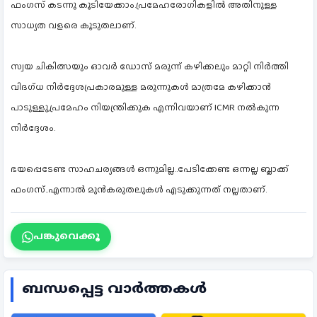
ഫംഗസ് കടന്നു കൂടിയേക്കാം.പ്രമേഹരോഗികളിൽ അതിനുള്ള
സാധ്യത വളരെ കൂടുതലാണ്.
സ്വയ ചികിത്സയും ഓവർ ഡോസ് മരുന്ന് കഴിക്കലും മാറ്റി നിർത്തി
വിദഗ്ധ നിർദ്ദേശപ്രകാരമുള്ള മരുന്നുകൾ മാത്രമേ കഴിക്കാൻ
പാടുള്ളു,പ്രമേഹം നിയന്ത്രിക്കുക എന്നിവയാണ് ICMR നൽകുന്ന
നിർദ്ദേശം.
ഭയപ്പെടേണ്ട സാഹചര്യങ്ങൾ ഒന്നുമില്ല..പേടിക്കേണ്ട ഒന്നല്ല ബ്ലാക്ക്
ഫംഗസ്..എന്നാൽ മുൻകരുതലുകൾ എടുക്കുന്നത് നല്ലതാണ്.
പങ്കുവെക്കൂ
ബന്ധപ്പെട്ട വാർത്തകൾ