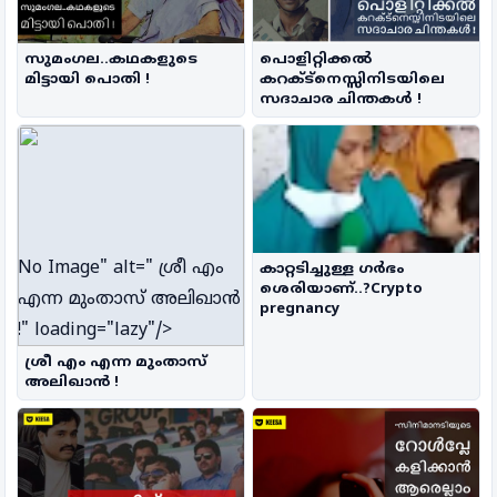
സുമംഗല..കഥകളുടെ
പൊളിറ്റിക്കൽ
മിട്ടായി പൊതി !
കറക്ട്നെസ്സിനിടയിലെ
സദാചാര ചിന്തകൾ !
No Image
" alt=" ശ്രീ എം
കാറ്റടിച്ചുള്ള ഗർഭം
ശെരിയാണ്..?Crypto
എന്ന മുംതാസ് അലിഖാൻ
pregnancy
!" loading="lazy"/>
ശ്രീ എം എന്ന മുംതാസ്
അലിഖാൻ !