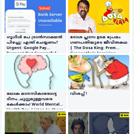
ഗൂഗിൾ പേ ട്രാൻസാക്ഷൻ
ദോശ പ്ലാസ ഉടമ പ്രേമം
പിഴച്ചു: എന്ത് ചെയ്യണം?
ഗണപതിയുടെ ജീവിതകഥ
Urgent: Google Pay
| The Dosa King: Prem
Payment Not Successful
Ganapathy's Inspiring
Journey
ലോക മാനസികാരോഗ്യ
വിശപ്പ് !
ദിനം..ചുറ്റുമുള്ളവരെ
കേൾക്കാം! World Mental
Health Day..Listen to those
around you!