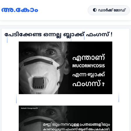
അ.കോം
🌓 ഡാർക്ക് മോഡ്
പേടിക്കേണ്ട ഒന്നല്ല ബ്ലാക്ക് ഫംഗസ് !