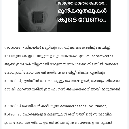
സാധാരണ നിലയിൽ മണ്ണിലും നനവുള്ള ഇടങ്ങളിലും ദ്രവിച്ചു
പോകുന്ന ജൈവ വസ്തുക്കളിലും കാണപ്പെടുന്ന mucoromycetes
ആണ് ഇപ്പോൾ വില്ലനായി മാറുന്നത്.സാധാരണ നിലയിൽ നമ്മുടെ
രോഗപ്രതിരോധ ശേഷി ഇതിനെ അതിജീവിക്കും എങ്കിലും
കോവിഡ്,എയ്ഡ്സ് പോലെയുള്ള രോഗങ്ങളാൽ, രോഗപ്രതിരോധ
ശേഷി കുറഞ്ഞവരിൽ ഈ ഫംഗസ് അപകടകാരിയായി മാറുന്നുണ്ട്.
കോവിഡ് രോഗികൾ കഴിക്കുന്ന dexamethasone,Tocilizumob,
Itolizumab പോലെയുള്ള മരുന്നുകൾ ശരീരത്തിന്റെ സ്വാഭാവിക
പ്രതിരോധ ശേഷിയെ ഉറക്കി കിടത്തുന്ന സമയങ്ങളിൽ ബ്ലാക്ക്