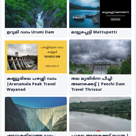
ഉറുമി ഡാം Urumi Dam
മാട്ടുപ്പെട്ടി Mattupetti
കണ്ണൂരിലെ പഴശ്ശി ഡാം
തല മുതിർന്ന പീച്ചി
|Aranamala Peak Travel
അണക്കെട്ട് | Peechi Dam
Wayanad
Travel Thrissur