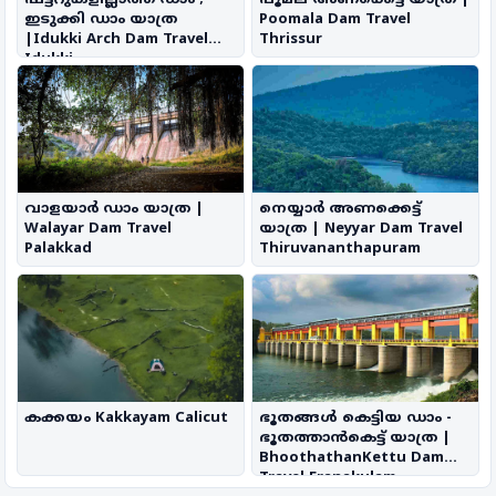
ഷട്ടറുകളില്ലാത്ത ഡാം ;
പൂമല അണക്കെട്ട് യാത്ര |
ഇടുക്കി ഡാം യാത്ര
Poomala Dam Travel
|Idukki Arch Dam Travel
Thrissur
Idukki
വാളയാർ ഡാം യാത്ര |
നെയ്യാർ അണക്കെട്ട്
Walayar Dam Travel
യാത്ര | Neyyar Dam Travel
Palakkad
Thiruvananthapuram
കക്കയം Kakkayam Calicut
ഭൂതങ്ങൾ കെട്ടിയ ഡാം -
ഭൂതത്താൻകെട്ട് യാത്ര |
BhoothathanKettu Dam
Travel Eranakulam