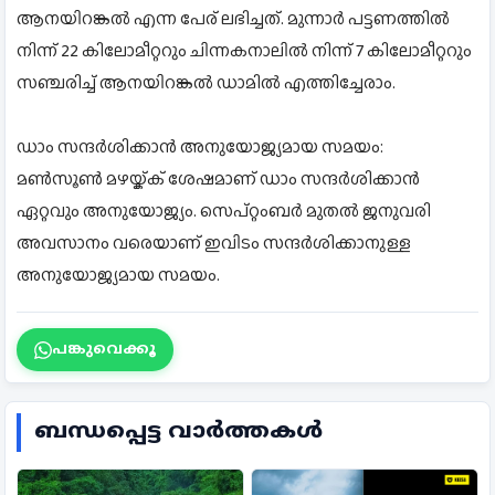
ആനയിറങ്കൽ എന്ന പേര് ലഭിച്ചത്. മുന്നാർ പട്ടണത്തിൽ
നിന്ന് 22 കിലോമീറ്ററും ചിന്നകനാലിൽ നിന്ന് 7 കിലോമീറ്ററും
സഞ്ചരിച്ച് ആനയിറങ്കൽ ഡാമിൽ എത്തിച്ചേരാം.
ഡാം സന്ദർശിക്കാൻ അനുയോജ്യമായ സമയം:
മൺസൂൺ മഴയ്ക്ക് ശേഷമാണ് ഡാം സന്ദർശിക്കാൻ
ഏറ്റവും അനുയോജ്യം. സെപ്റ്റംബർ മുതൽ ജനുവരി
അവസാനം വരെയാണ് ഇവിടം സന്ദർശിക്കാനുള്ള
അനുയോജ്യമായ സമയം.
പങ്കുവെക്കൂ
ബന്ധപ്പെട്ട വാർത്തകൾ