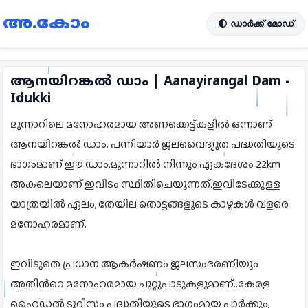
അ.കോം
🌓 ഡാർക്ക് മോഡ്
ആനയിറങ്കൽ ഡാം | Aanayirangal Dam -
Idukki
മുന്നാറിലെ മനോഹരമായ അണക്കെട്ട്കളിൽ ഒന്നാണ്
ആനയിറങ്കൽ ഡാം. പന്നിയാർ ജലവൈദ്യുത പദ്ധതിയുടെ
ഭാഗംമാണ് ഈ ഡാം.മുന്നാറിൽ നിന്നും ഏകദേശം 22km
അകലെയാണ് ഇവിടം സ്ഥിതിചെയുന്നത്.ഇവിടേക്കുള്ള
യാത്രയിൽ ഏലം, തേയില തൊട്ടങ്ങളുടെ കാഴ്ചകൾ വളരെ
മനോഹരമാണ്.
ഇവിടുതെ പ്രധാന ആകർഷണം ജലസംഭരണിയും
അതിൻറെ മനോഹരമായ ചുറ്റുപാടുകളുമാണ്..കേരള
ഹൈഡൽ ടൂറിസം പദ്ധതിയുടെ ഭാഗംമായ പാർക്കും,