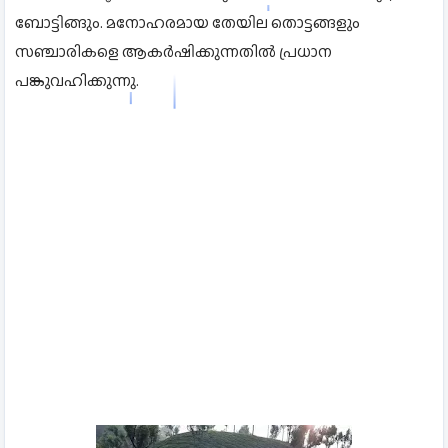
ബോട്ടിങ്ങും. മനോഹരമായ തേയില തൊട്ടങ്ങളും
സഞ്ചാരികളെ ആകർഷിക്കുന്നതിൽ പ്രധാന
പങ്കുവഹിക്കുന്നു.